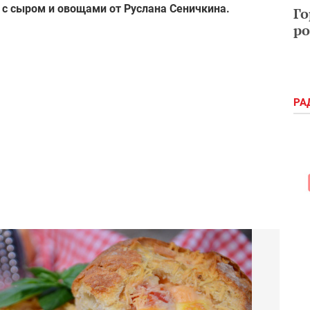
 с сыром и овощами от Руслана Сеничкина.
Го
ро
РА