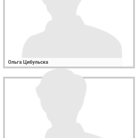
Ольга Цибульска