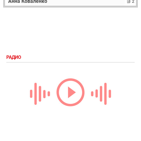
Анна Коваленко
2
РАДИО