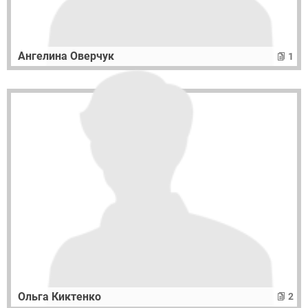
Ангелина Оверчук
1
Ольга Киктенко
2