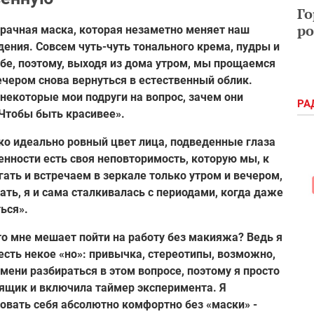
Го
ро
зрачная маска, которая незаметно меняет наш
дения. Совсем чуть-чуть тонального крема, пудры и
бе, поэтому, выходя из дома утром, мы прощаемся
ечером снова вернуться в естественный облик.
 некоторые мои подруги на вопрос, зачем они
РА
«Чтобы быть красивее».
лько идеально ровный цвет лица, подведенные глаза
енности есть своя неповторимость, которую мы, к
ать и встречаем в зеркале только утром и вечером,
ать, я и сама сталкивалась с периодами, когда даже
ься».
то мне мешает пойти на работу без макияжа? Ведь я
есть некое «но»: привычка, стереотипы, возможно,
мени разбираться в этом вопросе, поэтому я просто
 ящик и включила таймер эксперимента. Я
вовать себя абсолютно комфортно без «маски» -