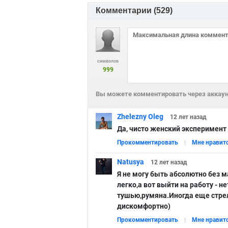
Комментарии (
529
)
символов
999
Вы можете комментировать через аккаунт
Zhelezny Oleg
12 лет
назад
Да, чисто женский эксперимент
Прокомментировать
Мне нравит
Natusya
12 лет
назад
Я не могу быть абсолютно без 
легко,а вот выйти на работу - н
тушью,румяна.Иногда еще стрел
дискомфортно)
Прокомментировать
Мне нравит