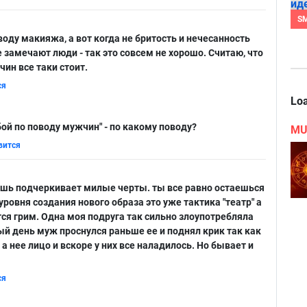
S
воду макияжа, а вот когда не бритость и нечесанность
 замечают люди - так это совсем не хорошо. Считаю, что
чин все таки стоит.
ся
Loa
обой по поводу мужчин" - по какому поводу?
MU
вится
ишь подчеркивает милые черты. ты все равно остаешься
уровня создания нового образа это уже тактика "театр" а
ся грим. Одна моя подруга так сильно злоупотребляла
й день муж проснулся раньше ее и поднял крик так как
 а нее лицо и вскоре у них все наладилось. Но бывает и
ся