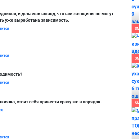
дников, и делаешь вывод, что все женщины не могут
сть уже выработана зависимость.
вится
S
вится
S
ходимость?
вится
акияжа, стоит себя привести сразу же в порядок.
S
ся
вится