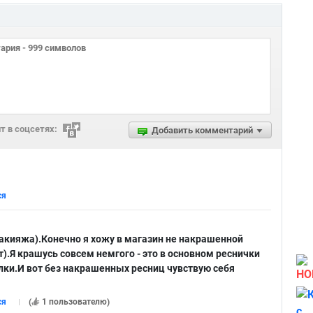
 в соцсетях:
Добавить комментарий
ся
макияжа).Конечно я хожу в магазин не накрашенной
ет).Я крашусь совсем немгого - это в основном реснички
ки.И вот без накрашенных ресниц чувствую себя
НО
ся
(
1 пользователю
)