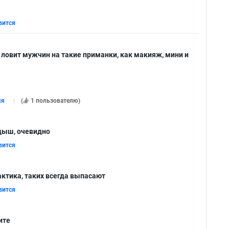
вится
 ловит мужчин на такие приманки, как макияж, мини и
ся
(
1 пользователю
)
ыш, очевидно
вится
ктика, таких всегда выпасают
вится
ите