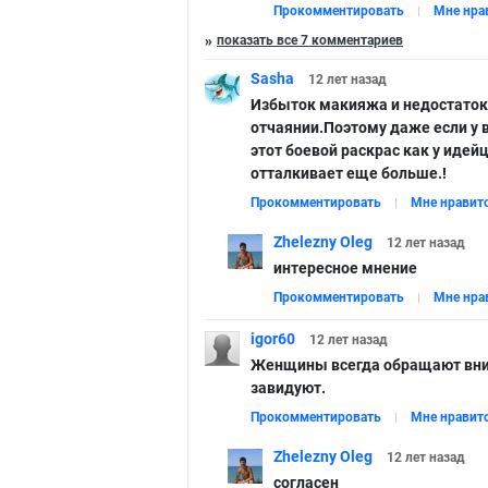
Прокомментировать
Мне нра
показать все 7 комментариев
Sasha
12 лет
назад
Избыток макияжа и недостаток
отчаянии.Поэтому даже если у в
этот боевой раскрас как у идей
отталкивает еще больше.!
Прокомментировать
Мне нравит
Zhelezny Oleg
12 лет
назад
интересное мнение
Прокомментировать
Мне нра
igor60
12 лет
назад
Женщины всегда обращают вним
завидуют.
Прокомментировать
Мне нравит
Zhelezny Oleg
12 лет
назад
согласен