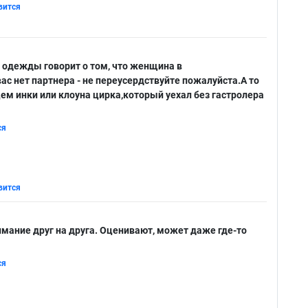
вится
 одежды говорит о том, что женщина в
ас нет партнера - не переусердствуйте пожалуйста.А то
цем инки или клоуна цирка,который уехал без гастролера
ся
вится
ание друг на друга. Оценивают, может даже где-то
ся