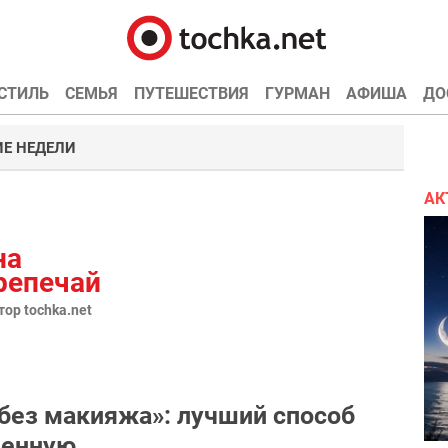
СТИЛЬ
СЕМЬЯ
ПУТЕШЕСТВИЯ
ГУРМАН
АФИША
ДО
Е НЕДЕЛИ
АК
на
репечай
ор tochka.net
без макияжа»: лучший способ
венную