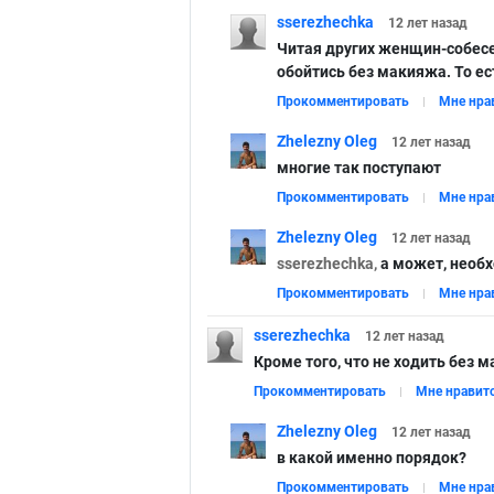
sserezhechka
12 лет
назад
Читая других женщин-собесе
обойтись без макияжа. То е
Прокомментировать
Мне нра
Zhelezny Oleg
12 лет
назад
многие так поступают
Прокомментировать
Мне нра
Zhelezny Oleg
12 лет
назад
sserezhechka,
а может, необ
Прокомментировать
Мне нра
sserezhechka
12 лет
назад
Кроме того, что не ходить без м
Прокомментировать
Мне нравит
Zhelezny Oleg
12 лет
назад
в какой именно порядок?
Прокомментировать
Мне нра