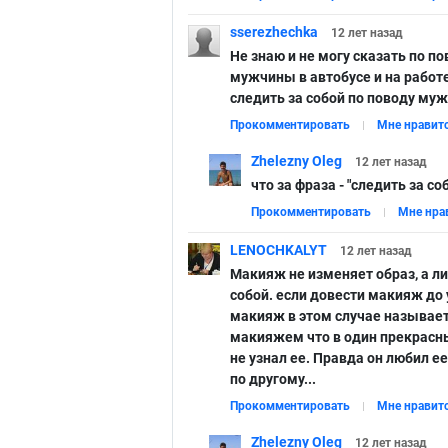
sserezhechka
12 лет
назад
Не знаю и не могу сказать по по
мужчины в автобусе и на работе
следить за собой по поводу муж
Прокомментировать
Мне нравит
Zhelezny Oleg
12 лет
назад
что за фраза - "следить за с
Прокомментировать
Мне нра
LENOCHKALYT
12 лет
назад
Макияж не изменяет образ, а л
собой. если довести макияж до 
макияж в этом случае называет
макияжем что в один прекрасны
не узнал ее. Правда он любил ее
по другому...
Прокомментировать
Мне нравит
Zhelezny Oleg
12 лет
назад