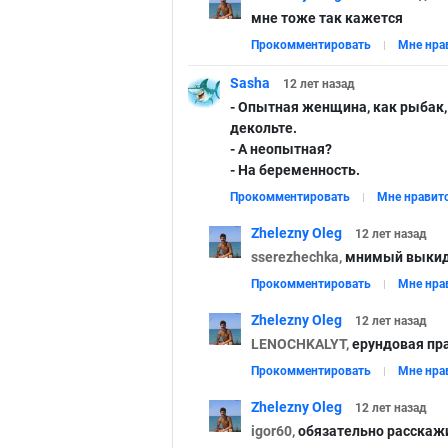
мне тоже так кажется
Прокомментировать
Мне нра
Sasha
12 лет
назад
- Опытная женщина, как рыбак,
декольте.
- А неопытная?
- На беременность.
Прокомментировать
Мне нравит
Zhelezny Oleg
12 лет
назад
sserezhechka,
мнимый выкид
Прокомментировать
Мне нра
Zhelezny Oleg
12 лет
назад
LENOCHKALYT,
ерундовая пра
Прокомментировать
Мне нра
Zhelezny Oleg
12 лет
назад
igor60,
обязательно расскаж