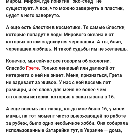
миром. Миром, где понятия “эко-след” не
существует. А все, что можно завернуть в пластик,
будет в него завернуто.
А еще есть блестки в косметике. Те самые блестки,
которые попадут в воды Мирового океана и от
которых потом задохнутся черепашки. А ты, блин,
черепашек любишь. И такой судьбы им не желаешь.
Конечно, мы сейчас все говорим об экологии.
Спасибо
Грете
. Только ленивый или далекий от
интернета о ней не знает. Меня, признаться, Грета
не задевает за живое. У нас с ней восемь лет
разницы, и ее слова для меня не более чем
отголоски истерик, которые я закатывала в 16.
А еще восемь лет назад, когда мне было 16, у моей
мамы, на тот момент часто выезжающей по работе
за рубеж, было одно необычное хобби. Она собирала
использованные батарейки тут, в Украине — дома,