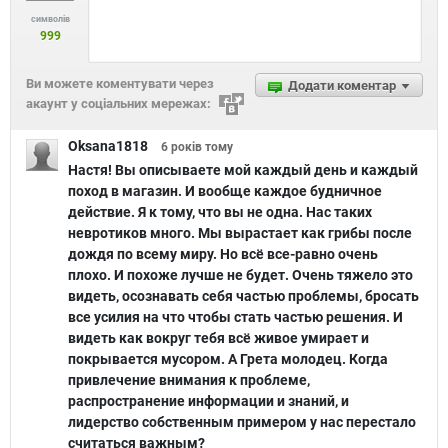
символів
999
Ви можете коментувати через
Додати коментар
акаунт у соціальних мережах:
Oksana1818
6 років
тому
Настя! Вы описываете мой каждый день и каждый
поход в магазин. И вообще каждое будничное
действие. Я к тому, что вы не одна. Нас таких
невротиков много. Мы вырастает как грибы после
дождя по всему миру. Но всё все-равно очень
плохо. И похоже лучше не будет. Очень тяжело это
видеть, осознавать себя частью проблемы, бросать
все усилия на что чтобы стать частью решения. И
видеть как вокруг тебя всё живое умирает и
покрывается мусором. А Грета молодец. Когда
привлечение внимания к проблеме,
распространение информации и знаний, и
лидерство собственным примером у нас перестало
считаться важным?