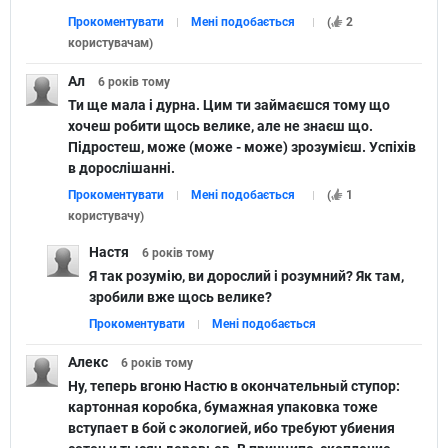
Прокоментувати
Мені подобається
(
2
користувачам
)
Ал
6 років
тому
Ти ще мала і дурна. Цим ти займаєшся тому що
хочеш робити щось велике, але не знаєш що.
Підростеш, може (може - може) зрозумієш. Успіхів
в дорослішанні.
Прокоментувати
Мені подобається
(
1
користувачу
)
Настя
6 років
тому
Я так розумію, ви дорослий і розумний? Як там,
зробили вже щось велике?
Прокоментувати
Мені подобається
Алекс
6 років
тому
Ну, теперь вгоню Настю в окончательный ступор:
картонная коробка, бумажная упаковка тоже
вступает в бой с экологией, ибо требуют убиения