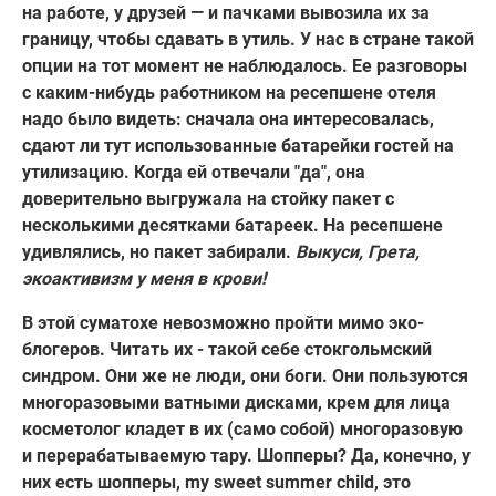
на работе, у друзей — и пачками вывозила их за
границу, чтобы сдавать в утиль. У нас в стране такой
опции на тот момент не наблюдалось. Ее разговоры
с каким-нибудь работником на ресепшене отеля
надо было видеть: сначала она интересовалась,
сдают ли тут использованные батарейки гостей на
утилизацию. Когда ей отвечали "да", она
доверительно выгружала на стойку пакет с
несколькими десятками батареек. На ресепшене
удивлялись, но пакет забирали.
Выкуси, Грета,
экоактивизм у меня в крови!
В этой суматохе невозможно пройти мимо эко-
блогеров. Читать их - такой себе стокгольмский
синдром. Они же не люди, они боги. Они пользуются
многоразовыми ватными дисками, крем для лица
косметолог кладет в их (само собой) многоразовую
и перерабатываемую тару. Шопперы? Да, конечно, у
них есть шопперы, my sweet summer child, это