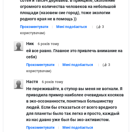
сотен и тысяч деревьев. В принципе, скопление
огромного количества человеков на небольшой
площади (назовем сие город), тоже экологии
родного края не в помощь ))
Прокоментувати
Мені подобається
(
3
користувачам
)
Ник
6 років
тому
ей все равно. Главное это привлечь внимание на
себя)
Прокоментувати
Мені подобається
(
3
користувачам
)
Настя
6 років
тому
Не переживайте, в ступор вы меня не вогнали. Я
приводила пример наиболее очевидных косяков
в эко-осознанности, понятных большинству
людей. Если бы отказаться от всего вредного
для планеты было так легко и просто, каждый
из нас давно уже был бы эко-активистом.
Прокоментувати
Мені подобається