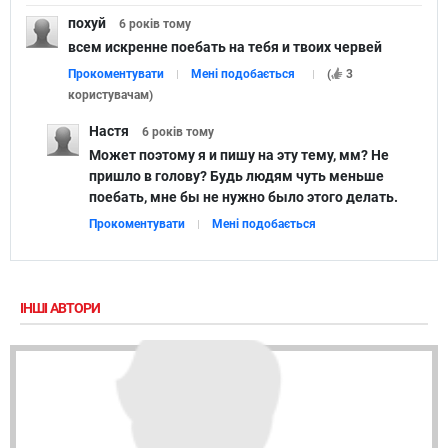
похуй
6 років
тому
всем искренне поебать на тебя и твоих червей
Прокоментувати
Мені подобається
(
3
користувачам
)
Настя
6 років
тому
Может поэтому я и пишу на эту тему, мм? Не
пришло в голову? Будь людям чуть меньше
поебать, мне бы не нужно было этого делать.
Прокоментувати
Мені подобається
ІНШІ АВТОРИ