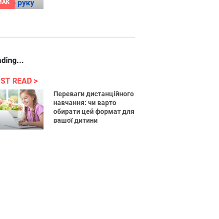
MAK
ding...
ST READ
Переваги дистанційного
навчання: чи варто
обирати цей формат для
вашої дитини