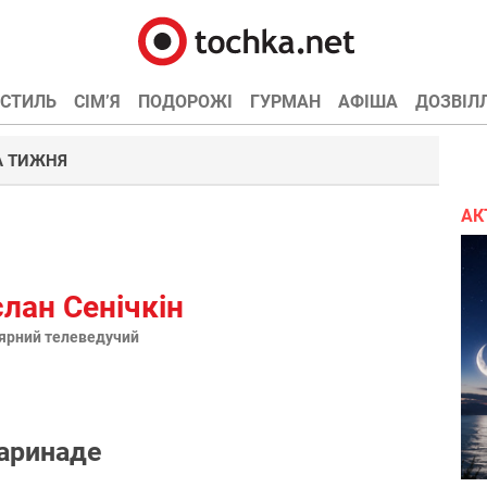
СТИЛЬ
СІМ’Я
ПОДОРОЖІ
ГУРМАН
АФІША
ДОЗВІЛ
А ТИЖНЯ
АК
лан Сенічкін
ярний телеведучий
аринаде