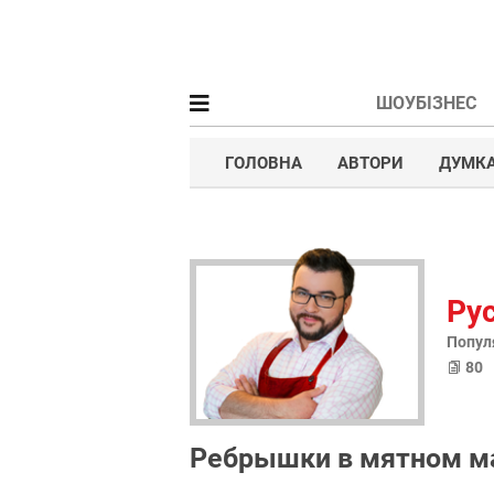
ШОУБІЗНЕС
ГОЛОВНА
АВТОРИ
ДУМК
Рус
Попул
80
Ребрышки в мятном м