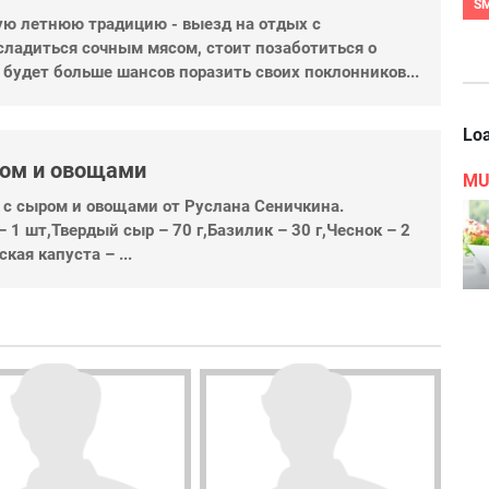
S
ую летнюю традицию - выезд на отдых с
сладиться сочным мясом, стоит позаботиться о
» будет больше шансов поразить своих поклонников...
Loa
ром и овощами
MU
 с сыром и овощами от Руслана Сеничкина.
 1 шт,Твердый сыр – 70 г,Базилик – 30 г,Чеснок – 2
кая капуста – ...